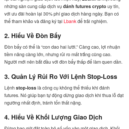
những sàn cung cấp dịch vụ
đánh futures crypto
uy tín,
với ưu đãi hoàn lại 30% phí giao dịch hàng ngày. Bạn có
thể tham khảo và đăng ký tại
Lbank
để trải nghiệm.
2. Hiểu Về Đòn Bẩy
Đòn bẩy có thể là “con dao hai lưỡi.” Càng cao, lợi nhuận
tiềm năng càng lớn, nhưng rủi ro mất trắng cũng cao.
Người mới nên bắt đầu với đòn bẩy thấp để làm quen dần.
3. Quản Lý Rủi Ro Với Lệnh Stop-Loss
Lệnh
stop-loss
là công cụ không thể thiếu khi đánh
futures. Nó giúp bạn tự động dừng giao dịch khi thua lỗ đạt
ngưỡng nhất định, tránh tổn thất nặng.
4. Hiểu Về Khối Lượng Giao Dịch
Đừng bao giờ đặt toàn bộ số vốn vào một giao dịch. Khối