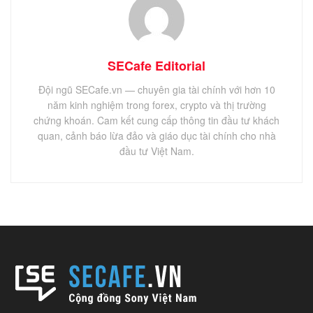
SECafe Editorial
Đội ngũ SECafe.vn — chuyên gia tài chính với hơn 10
năm kinh nghiệm trong forex, crypto và thị trường
chứng khoán. Cam kết cung cấp thông tin đầu tư khách
quan, cảnh báo lừa đảo và giáo dục tài chính cho nhà
đầu tư Việt Nam.