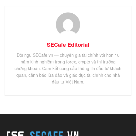
SECafe Editorial
Đội ngũ SECafe.vn — chuyên gia tài chính với hơn 10
năm kinh nghiệm trong forex, crypto và thị trường
chứng khoán. Cam kết cung cấp thông tin đầu tư khách
quan, cảnh báo lừa đảo và giáo dục tài chính cho nhà
đầu tư Việt Nam.