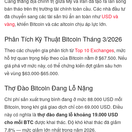
Căng thẳng địa chính trị giữa Mỹ và Iran đã tạo ra làn sóng
bán tháo trên thị trường tài chính toàn cầu. Các nhà đầu tư
đã chuyển sang các tài sản trú ẩn an toàn như
USD và
vàng
, khiến Bitcoin và các altcoin chịu áp lực lớn.
Phân Tích Kỹ Thuật Bitcoin Tháng 3/2026
Theo các chuyên gia phân tích từ
Top 10 Exchanges
, mức
hỗ trợ quan trọng tiếp theo của Bitcoin nằm ở $67.500. Nếu
giá phá vỡ mức này, có thể chứng kiến đợt giảm sâu hơn
về vùng $63.000-$65.000.
Thợ Đào Bitcoin Đang Lỗ Nặng
Chi phí sản xuất trung bình đang ở mức 88.000 USD mỗi
Bitcoin, trong khi giá giao dịch chỉ còn 69.000 USD. Điều
này có nghĩa là
thợ đào đang lỗ khoảng 19.000 USD
cho mỗi BTC
được khai thác. Độ khó khai thác đã giảm
7,8% — mức giảm lớn nhất trong năm 2026.