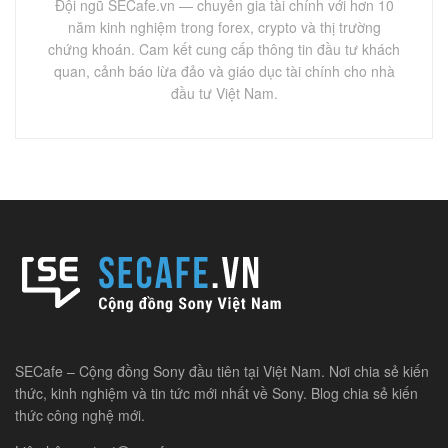
Đội ngũ SECafe.vn — chuyên gia tài chính với hơn 10
năm kinh nghiệm trong forex, crypto và thị trường
chứng khoán. Cam kết cung cấp thông tin đầu tư khách
quan, cảnh báo lừa đảo và giáo dục tài chính cho nhà
đầu tư Việt Nam.
SECafe – Cộng đồng Sony đầu tiên tại Việt Nam. Nơi chia sẻ kiến
thức, kinh nghiệm và tin tức mới nhất về Sony. Blog chia sẻ kiến
thức công nghệ mới.