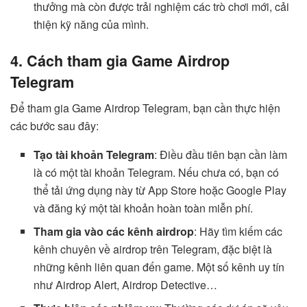
thưởng mà còn được trải nghiệm các trò chơi mới, cải
thiện kỹ năng của mình.
4. Cách tham gia Game Airdrop
Telegram
Để tham gia Game Airdrop Telegram, bạn cần thực hiện
các bước sau đây:
Tạo tài khoản Telegram
: Điều đầu tiên bạn cần làm
là có một tài khoản Telegram. Nếu chưa có, bạn có
thể tải ứng dụng này từ App Store hoặc Google Play
và đăng ký một tài khoản hoàn toàn miễn phí.
Tham gia vào các kênh airdrop
: Hãy tìm kiếm các
kênh chuyên về airdrop trên Telegram, đặc biệt là
những kênh liên quan đến game. Một số kênh uy tín
như Airdrop Alert, Airdrop Detective…