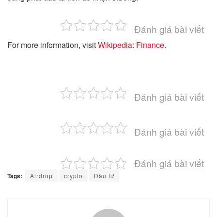
Đánh giá bài viết
For more information, visit
Wikipedia: Finance
.
Đánh giá bài viết
Đánh giá bài viết
Đánh giá bài viết
Tags:
Airdrop
crypto
Đầu tư