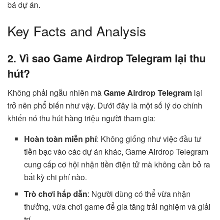
bá dự án.
Key Facts and Analysis
2. Vì sao Game Airdrop Telegram lại thu
hút?
Không phải ngẫu nhiên mà
Game Airdrop Telegram
lại
trở nên phổ biến như vậy. Dưới đây là một số lý do chính
khiến nó thu hút hàng triệu người tham gia:
Hoàn toàn miễn phí
: Không giống như việc đầu tư
tiền bạc vào các dự án khác, Game Airdrop Telegram
cung cấp cơ hội nhận tiền điện tử mà không cần bỏ ra
bất kỳ chi phí nào.
Trò chơi hấp dẫn
: Người dùng có thể vừa nhận
thưởng, vừa chơi game để gia tăng trải nghiệm và giải
trí.