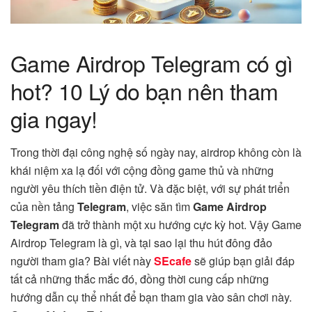
Game Airdrop Telegram có gì
hot? 10 Lý do bạn nên tham
gia ngay!
Trong thời đại công nghệ số ngày nay, airdrop không còn là
khái niệm xa lạ đối với cộng đồng game thủ và những
người yêu thích tiền điện tử. Và đặc biệt, với sự phát triển
của nền tảng
Telegram
, việc săn tìm
Game Airdrop
Telegram
đã trở thành một xu hướng cực kỳ hot. Vậy Game
Airdrop Telegram là gì, và tại sao lại thu hút đông đảo
người tham gia? Bài viết này
SEcafe
sẽ giúp bạn giải đáp
tất cả những thắc mắc đó, đồng thời cung cấp những
hướng dẫn cụ thể nhất để bạn tham gia vào sân chơi này.