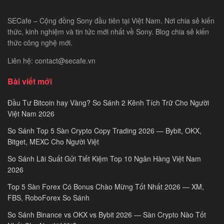
SECafe – Cộng đồng Sony đầu tiên tại Việt Nam. Nơi chia sẻ kiến
thức, kinh nghiệm và tin tức mới nhất về Sony. Blog chia sẻ kiến
thức công nghệ mới.
Liên hệ: contact@secafe.vn
Bài viết mới
Đầu Tư Bitcoin hay Vàng? So Sánh 2 Kênh Tích Trữ Cho Người
Việt Nam 2026
So Sánh Top 5 Sàn Crypto Copy Trading 2026 — Bybit, OKX,
Bitget, MEXC Cho Người Việt
So Sánh Lãi Suất Gửi Tiết Kiệm Top 10 Ngân Hàng Việt Nam
2026
Top 5 Sàn Forex Có Bonus Chào Mừng Tốt Nhất 2026 — XM,
FBS, RoboForex So Sánh
So Sánh Binance vs OKX vs Bybit 2026 — Sàn Crypto Nào Tốt