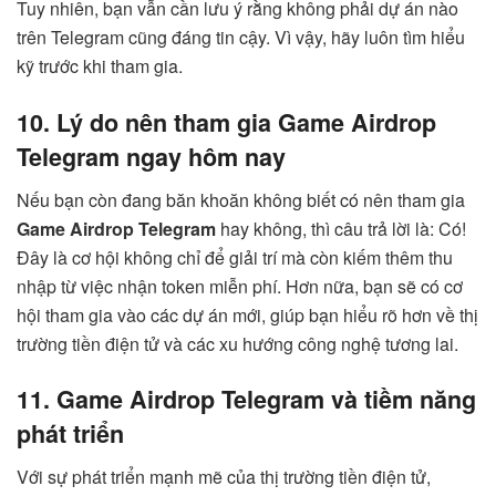
Tuy nhiên, bạn vẫn cần lưu ý rằng không phải dự án nào
trên Telegram cũng đáng tin cậy. Vì vậy, hãy luôn tìm hiểu
kỹ trước khi tham gia.
10. Lý do nên tham gia Game Airdrop
Telegram ngay hôm nay
Nếu bạn còn đang băn khoăn không biết có nên tham gia
Game Airdrop Telegram
hay không, thì câu trả lời là: Có!
Đây là cơ hội không chỉ để giải trí mà còn kiếm thêm thu
nhập từ việc nhận token miễn phí. Hơn nữa, bạn sẽ có cơ
hội tham gia vào các dự án mới, giúp bạn hiểu rõ hơn về thị
trường tiền điện tử và các xu hướng công nghệ tương lai.
11. Game Airdrop Telegram và tiềm năng
phát triển
Với sự phát triển mạnh mẽ của thị trường tiền điện tử,