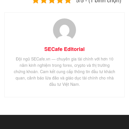
SECafe Editorial
Đội ngũ SECafe.vn — chuyên gia tài chính với hơn 10
năm kinh nghiệm trong forex, crypto và thị trường
chứng khoán. Cam kết cung cấp thông tin đầu tư khách
quan, cảnh báo lừa đảo và giáo dục tài chính cho nhà
đầu tư Việt Nam.