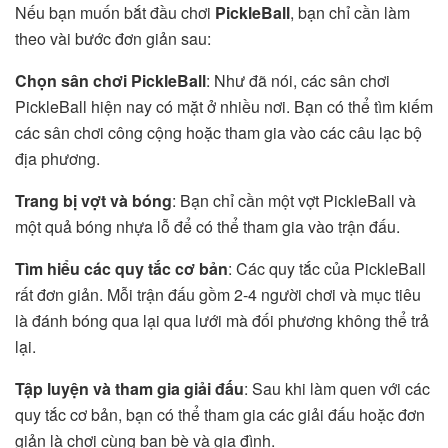
Nếu bạn muốn bắt đầu chơi
PickleBall
, bạn chỉ cần làm
theo vài bước đơn giản sau:
Chọn sân chơi PickleBall
: Như đã nói, các sân chơi
PickleBall hiện nay có mặt ở nhiều nơi. Bạn có thể tìm kiếm
các sân chơi công cộng hoặc tham gia vào các câu lạc bộ
địa phương.
Trang bị vợt và bóng
: Bạn chỉ cần một vợt PickleBall và
một quả bóng nhựa lỗ để có thể tham gia vào trận đấu.
Tìm hiểu các quy tắc cơ bản
: Các quy tắc của PickleBall
rất đơn giản. Mỗi trận đấu gồm 2-4 người chơi và mục tiêu
là đánh bóng qua lại qua lưới mà đối phương không thể trả
lại.
Tập luyện và tham gia giải đấu
: Sau khi làm quen với các
quy tắc cơ bản, bạn có thể tham gia các giải đấu hoặc đơn
giản là chơi cùng bạn bè và gia đình.