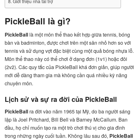
Giới thiệu nhà tài trợ
PickleBall là gì?
PickleBall
là một môn thể thao kết hợp giữa tennis, bóng
bàn và badminton, được chơi trên một sân nhỏ hơn so với
tennis và sử dụng vợt đặc biệt cùng một quả bóng nhựa lỗ.
Môn thể thao này có thể chơi ở dạng đơn (1v1) hoặc đôi
(2v2). Các quy tắc của PickleBall khá đơn giản, giúp người
mới dễ dàng tham gia mà không cần quá nhiều kỹ năng
chuyên môn.
Lịch sử và sự ra đời của PickleBall
PickleBall
ra đời vào năm 1965 tại Mỹ, do ba người sáng
lập là Joel Pritchard, Bill Bell và Barney McCallum. Ban
đầu, họ chỉ muốn tạo ra một trò chơi thú vị cho gia đình
trong những ngày cuối tuần. Không lâu sau đó,
PickleBall