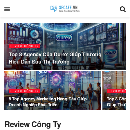
REVIEW CÔNG TY
Top 8 Agency Của Durex Giúp Thương
Hiệu Dẫn Đầu Thị Trường
REVIEW CÔNG TY
REVIEW CÔN
8 Top Agency Marketing Hàng Đầu Giúp
Top 8 Công
Doanh Nghiệp Phát Triển
Giúp Thươ
Review Công Ty