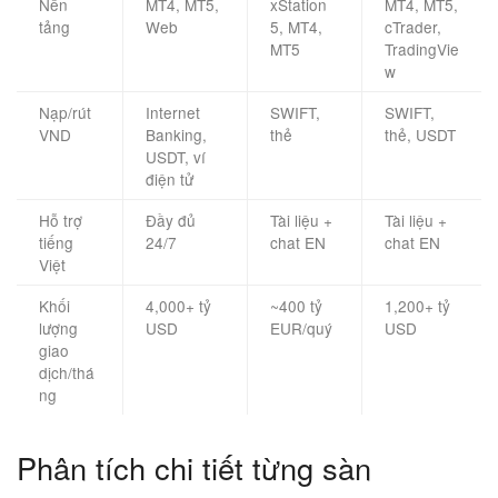
Nền
MT4, MT5,
xStation
MT4, MT5,
tảng
Web
5, MT4,
cTrader,
MT5
TradingVie
w
Nạp/rút
Internet
SWIFT,
SWIFT,
VND
Banking,
thẻ
thẻ, USDT
USDT, ví
điện tử
Hỗ trợ
Đầy đủ
Tài liệu +
Tài liệu +
tiếng
24/7
chat EN
chat EN
Việt
Khối
4,000+ tỷ
~400 tỷ
1,200+ tỷ
lượng
USD
EUR/quý
USD
giao
dịch/thá
ng
Phân tích chi tiết từng sàn