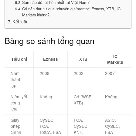
Sàn nào dễ rút tiền nhất tại Việt Nam?
Có nên đầu tư qua “chuyên gia/mentor” Exness, XTB, IC
Markets không?
Kết luận
Bảng so sánh tổng quan
IC
Tiêu chí
Exness
XTB
Markets
Năm
2008
2002
2007
thành
lập
Niêm yết
Không
Có (WSE:
Không
công
XTB)
khai
Giấy
CySEC,
FCA,
ASIC,
phép
FCA,
CySEC,
CySEC,
chính
FSCA, FSA
KNF,
FSA