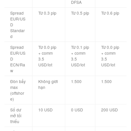
DFSA
Spread
Từ 0.3 pip
Từ 0.5 pip
Từ 0.6 pip
EUR/US
D
Standar
d
Spread
Từ 0.0 pip
Từ 0.1 pip
Từ 0.0 pip
EUR/US
+ comm
+ comm
+ comm
D
3.5
3.5
3.5
ECN/Ra
USD/lot
USD/lot
USD/lot
w
Đòn bẩy
Không giới
1:500
1:500
max
hạn
(offshor
e)
Số dư
10 USD
0 USD
200 USD
mở tối
thiểu