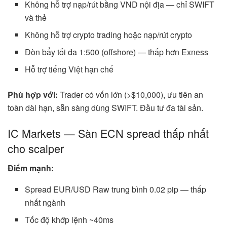
Không hỗ trợ nạp/rút bằng VND nội địa — chỉ SWIFT
và thẻ
Không hỗ trợ crypto trading hoặc nạp/rút crypto
Đòn bẩy tối đa 1:500 (offshore) — thấp hơn Exness
Hỗ trợ tiếng Việt hạn chế
Phù hợp với:
Trader có vốn lớn (>$10,000), ưu tiên an
toàn dài hạn, sẵn sàng dùng SWIFT. Đầu tư đa tài sản.
IC Markets — Sàn ECN spread thấp nhất
cho scalper
Điểm mạnh:
Spread EUR/USD Raw trung bình 0.02 pip — thấp
nhất ngành
Tốc độ khớp lệnh ~40ms