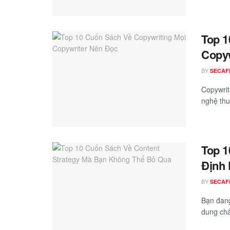
Top 1
Copyw
BY
SECAF
Copywrit
nghệ thuậ
Top 1
Định 
BY
SECAF
Bạn đang
dung chất