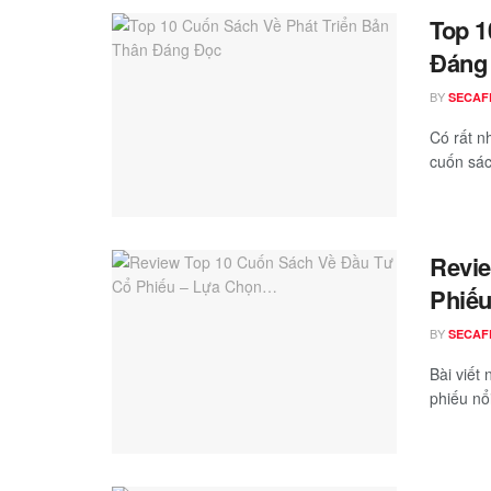
Top 1
Đáng
BY
SECAF
Có rất n
cuốn sác
Revie
Phiế
BY
SECAF
Bài viết
phiếu nổi