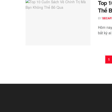
Top 1
Thể 
BY
SECAF
Hôm nay,
bất kỳ ai
1