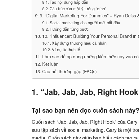
Tạo nội dung hấp dẫn
Cấu trúc của một ý tưởng “dính”
9. “Digital Marketing For Dummies” – Ryan Deiss
Social marketing cho người mới bắt đầu
Hướng dẫn từng bước
10. “Influencer: Building Your Personal Brand in
Xây dựng thương hiệu cá nhân
Ví dụ từ thực tế
Làm sao để áp dụng những kiến thức này vào cô
Kết luận
Câu hỏi thường gặp (FAQs)
1. “Jab, Jab, Jab, Right Hoo
Tại sao bạn nên đọc cuốn sách này
Cuốn sách “Jab, Jab, Jab, Right Hook” của Gary 
sưu tập sách về social marketing. Gary là một tro
media. Cuốn sách này giúp bạn hiểu cách tạo ra