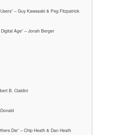
r Users” – Guy Kawasaki & Peg Fitzpatrick
 Digital Age” – Jonah Berger
ert B. Cialdini
cDonald
thers Die” – Chip Heath & Dan Heath