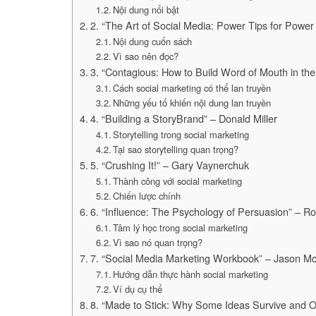
Nội dung nổi bật
2. “The Art of Social Media: Power Tips for Powe
Nội dung cuốn sách
Vì sao nên đọc?
3. “Contagious: How to Build Word of Mouth in the
Cách social marketing có thể lan truyền
Những yếu tố khiến nội dung lan truyền
4. “Building a StoryBrand” – Donald Miller
Storytelling trong social marketing
Tại sao storytelling quan trọng?
5. “Crushing It!” – Gary Vaynerchuk
Thành công với social marketing
Chiến lược chính
6. “Influence: The Psychology of Persuasion” – Rob
Tâm lý học trong social marketing
Vì sao nó quan trọng?
7. “Social Media Marketing Workbook” – Jason M
Hướng dẫn thực hành social marketing
Ví dụ cụ thể
8. “Made to Stick: Why Some Ideas Survive and O