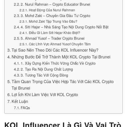
2. Nurul Rahman – Crypto Educator Brunei
Hoạt Động Của Nurul Rahman
3. Mohd Zaki – Chuyên Gia Đầu Tư Crypto
Mohd Zaki Tập Trung Vào Đâu?
4. Siti Hajar – Nhà Sáng Tạo Nội Dung Crypto Nổi Bật
Điều Gì Làm Siti Hajar Khác Biệt?
5. Ahmad Yusof – Trader Crypto Brunei
Các Lĩnh Vực Ahmad Yusof Chuyên Tâm
Tại Sao Nên Theo Dõi Các KOL Influencer Này?
Những Bước Để Trở Thành Một KOL Crypto Tại Brunei
1. Xây Dựng Kiến Thức Vững Chắc Về Crypto
2. Tạo Ra Nội Dung Chất Lượng
3. Tương Tác Với Cộng Đồng
Tầm Quan Trọng Của Việc Hợp Tác Với Các KOL Crypto
Tại Brunei
Lợi Ích Khi Làm Việc Với KOL Crypto
Kết Luận
FAQs
KOL Influencer Là Gì Và Vai Trò