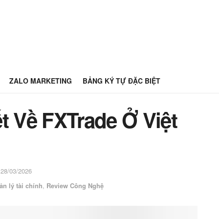
ZALO MARKETING
BẢNG KÝ TỰ ĐẶC BIỆT
t Về FXTrade Ở Việt
 28/03/2026
n lý tài chính
,
Review Công Nghệ