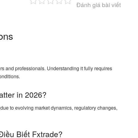
Đánh giá bài viết
ons
ors and professionals. Understanding it fully requires
onditions.
tter in 2026?
t due to evolving market dynamics, regulatory changes,
Điều Biết Fxtrade?