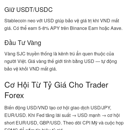
Giữ USDT/USDC
Stablecoin neo với USD giúp bảo vệ giá trị khi VND mất
giá. Có thể earn 5-8% APY trên Binance Earn hoặc Aave.
Đầu Tư Vàng
Vàng SJC truyền thống là kênh trú ẩn quen thuộc của
người Việt. Giá vàng thế giới tính bằng USD — tự động
bảo vệ khỏi VND mất giá.
Cơ Hội Từ Tỷ Giá Cho Trader
Forex
Biến động USD/VND tạo cơ hội giao dịch USD/JPY,
EUR/USD. Khi Fed tăng lãi suất → USD mạnh → cơ hội
short EUR/USD, GBP/USD. Theo dõi CPI Mỹ và cuộc họp