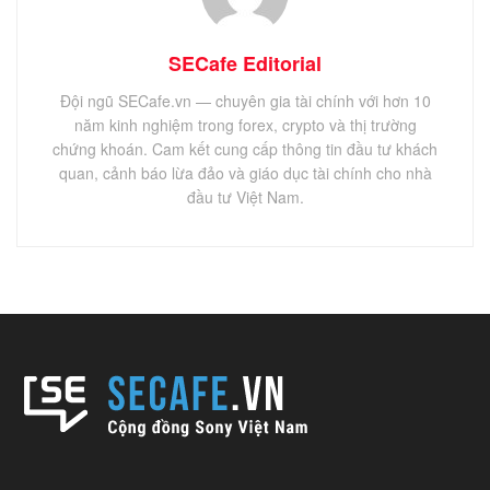
SECafe Editorial
Đội ngũ SECafe.vn — chuyên gia tài chính với hơn 10
năm kinh nghiệm trong forex, crypto và thị trường
chứng khoán. Cam kết cung cấp thông tin đầu tư khách
quan, cảnh báo lừa đảo và giáo dục tài chính cho nhà
đầu tư Việt Nam.