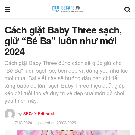
Cách giặt Baby Three sạch,
giữ “Bé Ba” luôn như mới
2024
Cách giặt Baby Three đúng cách sẽ giúp giữ cho
"Bé Ba" luôn sạch sẽ, bền đẹp và đáng yêu như lúc
mới mua. Bài viết này sẽ hướng dẫn bạn chi tiết
từng bước để làm sạch Baby Three hiệu quả, giúp
kéo dài tuổi thọ và duy trì vẻ đẹp của món đồ chơi
yêu thích này.
by
SECafe Editorial
17/12/2024 - Updated on 29/03/2026