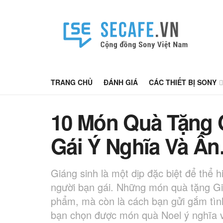
TRANG CHỦ
ĐÁNH GIÁ
CÁC THIẾT BỊ SONY
10 Món Quà Tặng 
Gái Ý Nghĩa Và Ấ
Giáng sinh là một dịp đặc biệt để thể h
người bạn gái. Những món quà tặng Gi
phẩm, mà còn là cách bạn gửi gắm tìn
bạn chọn được món quà Noel ý nghĩa và