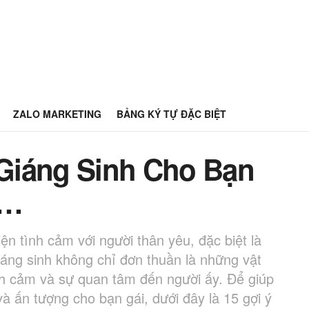
ZALO MARKETING
BẢNG KÝ TỰ ĐẶC BIỆT
Giáng Sinh Cho Bạn
n…
iện tình cảm với người thân yêu, đặc biệt là
áng sinh không chỉ đơn thuần là những vật
h cảm và sự quan tâm đến người ấy. Để giúp
 ấn tượng cho bạn gái, dưới đây là 15 gợi ý